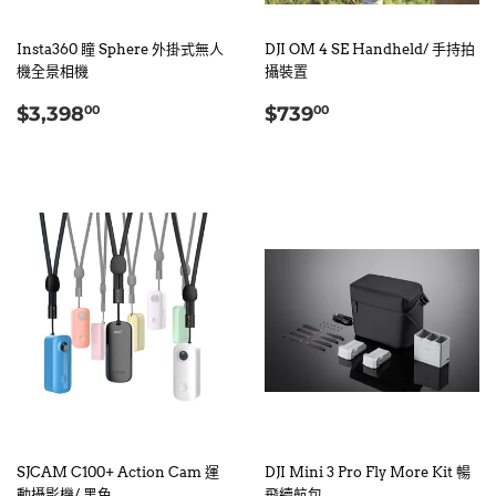
Insta360 瞳 Sphere 外掛式無人
DJI OM 4 SE Handheld/ 手持拍
機全景相機
攝裝置
定
$3,398.00
定
$739.00
$3,398
$739
00
00
價
價
SJCAM C100+ Action Cam 運
DJI Mini 3 Pro Fly More Kit 暢
動攝影機/ 黑色
飛續航包