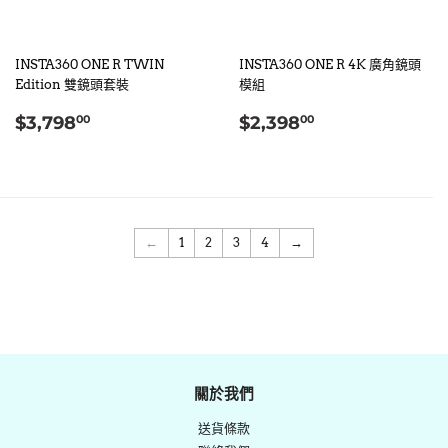
INSTA360 ONE R TWIN
INSTA360 ONE R 4K 廣角鏡頭
Edition 雙鏡頭套裝
模組
定
$3,798.00
定
$2,398.00
$3,798
$2,398
00
00
價
價
←
1
2
3
4
→
關於我們
送貨條款