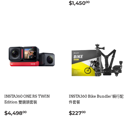
定
$1,450.00
價
$1,450
00
價
INSTA360 ONE RS TWIN
INSTA360 Bike Bundle/ 騎行配
Edition 雙鏡頭套裝
件套餐
定
$4,498.00
定
$227.00
$4,498
$227
00
00
價
價