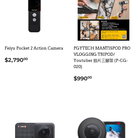
Feiyu Pocket 2 Action Camera
PGYTECH MANTISPOD PRO
VLOGGING TRIPOD/
定
$2,790.00
$2,790
00
Youtuber 拍片三腳架 (P-CG-
價
020)
定
$990.00
$990
00
價