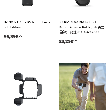
INSTA360 One RS 1-inch Leica
GARMIN VARIA RCT 715
360 Edition
Radar Camera Tail Light/ 雷達
攝像頭+尾燈 #010-02478-00
定
$6,398.00
$6,398
00
定
$3,299.00
價
$3,299
00
價