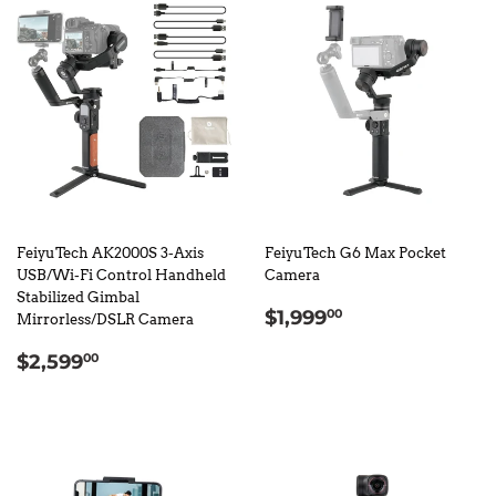
FeiyuTech AK2000S 3-Axis
FeiyuTech G6 Max Pocket
USB/Wi-Fi Control Handheld
Camera
Stabilized Gimbal
定
$1,999.00
$1,999
00
Mirrorless/DSLR Camera
價
定
$2,599.00
$2,599
00
價