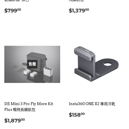
定
$799.00
定
$1,379.00
$799
$1,379
00
00
價
價
售罄
DJI Mini 3 Pro Fly More Kit
Insta360 ONE X2 專用冷靴
Plus 暢飛長續航包
定
$158.00
$158
00
定
$1,879.00
價
$1,879
00
價