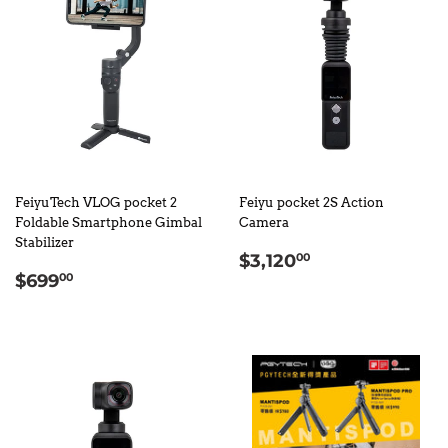
FeiyuTech VLOG pocket 2
Feiyu pocket 2S Action
Foldable Smartphone Gimbal
Camera
Stabilizer
定
$3,120.00
$3,120
00
定
$699.00
價
$699
00
價