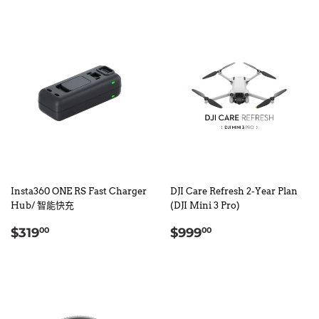
Insta360 ONE RS Fast Charger
DJI Care Refresh 2-Year Plan
Hub/ 智能快充
(DJI Mini 3 Pro)
定
$319.00
定
$999.00
$319
$999
00
00
價
價