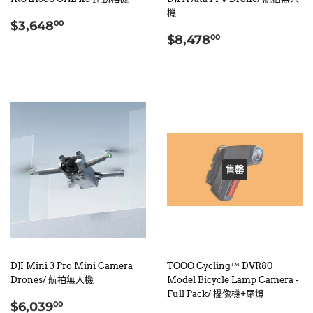
機
定
$3,648.00
$3,648
00
定
$8,478.00
價
$8,478
00
價
售罄
DJI Mini 3 Pro Mini Camera
TOOO Cycling™ DVR80
Drones/ 航拍無人機
Model Bicycle Lamp Camera -
Full Pack/ 攝像機+尾燈
定
$6,039.00
$6,039
00