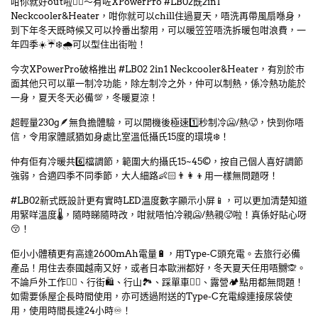
咁你就好out啦👎🏻～有咗XPowerPro #LB02既2in1
Neckcooler&Heater，咁你就可以chill住過夏天，唔洗再帶風扇喺身，
到下年冬天既時候又可以拎番出黎用，可以暖笠笠唔洗拆暖包咁浪費，一
年四季☀️☔❄️🌧️可以型住出街啦！
今次XPowerPro破格推出 #LB02 2in1 Neckcooler&Heater，有別於市
面其他只可以單一制冷功能，除左制冷之外，仲可以制熱，係冷熱功能於
一身，夏天冬天必備💯，冬暖夏涼！
超輕量230g🪶無負擔體驗，可以開機後極速1️⃣秒制冷🥶/熱🥵，快到你唔
信，令用家體感猶如身處比室溫低攝氏15度的環境❄️！
仲有佢有冷暖共6️⃣檔調節，範圍大約攝氏15~45©️，按自己個人喜好調節
強弱，合適四季不同季節，大人細路👶🏻👨‍👩‍👦用一樣無問題呀！
#LB02新式既設計更有實時LED溫度數字顯示小屏📱，可以更加清楚知道
用緊咩溫度🌡️，隨時睇隨時改，咁就唔怕冷親🥶/熱親🥵啦！真係好貼心呀
😚！
佢小小體積更有高達2600mAh電量🔋，用Type-C頭充電。去旅行必備
產品！用住去泰國越南又好，或者日本歐洲都好，冬天夏天任用唔嬲🙊。
不論戶外工作👷‍♀️、行街🛍、行山🏞、踩單車🚵‍♀️、露營🏕點用都無問題！
如需要係屋企長時間使用，亦可透過附送的Type-C充電線連接尿袋使
用，使用時間長達24小時♾️！