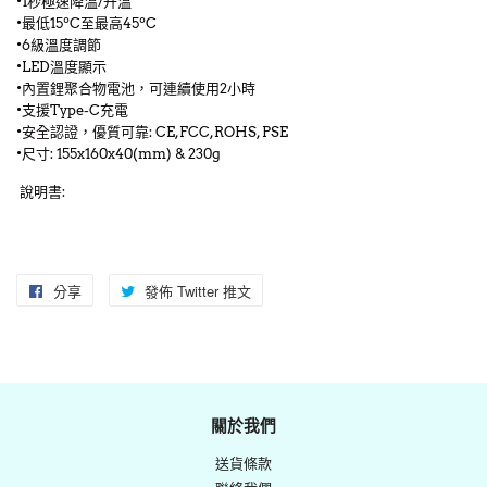
•1秒極速降溫/升溫
•最低15ºC至最高45ºC
•6級溫度調節
•LED溫度顯示
•內置鋰聚合物電池，可連續使用2小時
•支援Type-C充電
•安全認證，優質可靠: CE,FCC,ROHS, PSE
•尺寸: 155x160x40(mm) & 230g
說明書:
分享
分
發佈 Twitter 推文
在
享
Twitter
至
上
Facebook
發
佈
關於我們
推
送貨條款
文