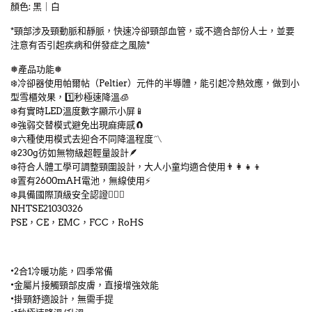
顏色: 黑｜白
*頸部涉及頸動脈和靜脈，快速冷卻頸部血管，或不適合部份人士，並要
注意有否引起疾病和併發症之風險*
❅產品功能❅
❄️冷卻器使用帕爾帖（Peltier）元件的半導體，能引起冷熱效應，做到小
型雪櫃效果，1️⃣秒極速降溫🧊
❄️有實時LED溫度數字顯示小屏📱
❄️強弱交替模式避免出現麻痺感🧲
❄️六種使用模式去迎合不同降溫程度〽️
❄️230g彷如無物級超輕量設計🪶
❄️符合人體工學可調整頸圍設計，大人小童均適合使用👨‍👩‍👧‍👦
❄️置有2600mAH電池，無線使用⚡
❄️具備國際頂級安全認證💁🏻‍♂️
NHTSE21030326
PSE，CE，EMC，FCC，RoHS
•2合1冷暖功能，四季常備
•金屬片接觸頸部皮膚，直接增強效能
•掛頸舒適設計，無需手提