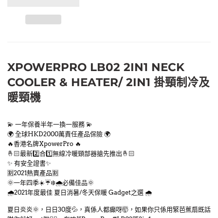
XPOWERPRO LB02 2IN1 NECK
COOLER & HEATER/ 2IN1 掛頸制冷及
暖頸機
💫 一年保養半年一換一服務 💫
🌍 全球HKD2000萬責任產品保險 🌍
🔥香港名牌XpowerPro 🔥
🤞🏻最新2️⃣合1️⃣無線冷暖頸部器搶先推出🤞🏻
✨ 有安全證書✨
🈹2021熱賣產品🈹
🌞一年四季☀️☔❄️🌧️必備佳品🌞
🌧2021年度最佳 夏日消暑/冬天保暖 Gadget之選 🌧
夏日炎炎🌞，日日30度💦，真係人都癲呀🤯，如果你只係用緊芭蕉扇既話