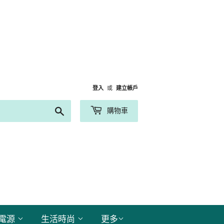
登入
或
建立帳戶
搜
購物車
尋
電源
生活時尚
更多