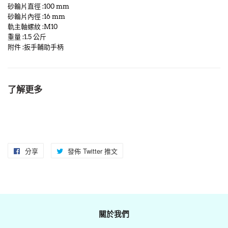
砂輪片直徑 :100 mm
砂輪片內徑 :16 mm
軌主軸螺紋 :M10
重量 :1.5 公斤
附件 :扳手輔助手柄
了解更多
分享
分
發佈 Twitter 推文
在
享
Twitter
至
上
Facebook
發
佈
關於我們
推