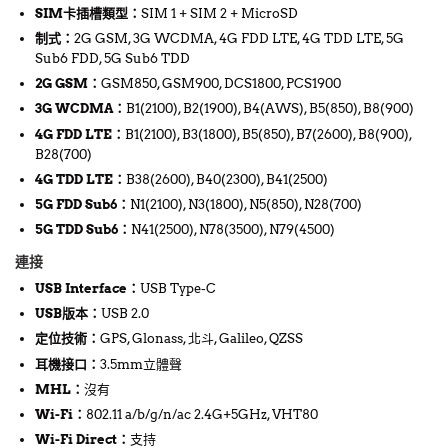
SIM卡插槽類型
：
SIM 1 + SIM 2 + MicroSD
制式
：
2G GSM, 3G WCDMA, 4G FDD LTE, 4G TDD LTE, 5G
Sub6 FDD, 5G Sub6 TDD
2G GSM
：
GSM850, GSM900, DCS1800, PCS1900
3G WCDMA
：
B1(2100), B2(1900), B4(AWS), B5(850), B8(900)
4G FDD LTE
：
B1(2100), B3(1800), B5(850), B7(2600), B8(900),
B28(700)
4G TDD LTE
：
B38(2600), B40(2300), B41(2500)
5G FDD Sub6
：
N1(2100), N3(1800), N5(850), N28(700)
5G TDD Sub6
：
N41(2500), N78(3500), N79(4500)
連接
USB Interface
：
USB Type-C
USB版本
：
USB 2.0
定位技術
：
GPS, Glonass, 北斗, Galileo, QZSS
耳機接口
：
3.5mm立體聲
MHL
：
沒有
Wi-Fi
：
802.11 a/b/g/n/ac 2.4G+5GHz, VHT80
Wi-Fi Direct
：
支持