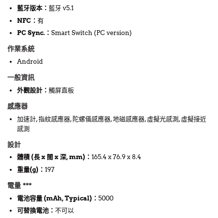
藍牙版本
：
藍牙 v5.1
NFC
：
有
PC Sync.
：
Smart Switch (PC version)
作業系統
Android
一般資訊
外觀設計
：
觸屏直板
感應器
加速計, 指紋感應器, 陀螺儀感應器, 地磁感應器, 虛擬光感測, 虛擬接近
感測
設計
體積 (長 x 闊 x 深, mm)
：
165.4 x 76.9 x 8.4
重量(g)
：
197
電量 ***
電池容量 (mAh, Typical)
：
5000
可替換電池
：
不可以