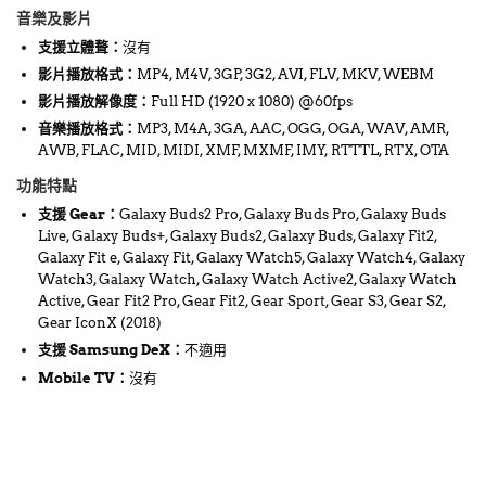
音樂及影片
支援立體聱：
沒有
影片播放格式
：
MP4, M4V, 3GP, 3G2, AVI, FLV, MKV, WEBM
影片播放解像度
：
Full HD (1920 x 1080) @60fps
音樂播放格式
：
MP3, M4A, 3GA, AAC, OGG, OGA, WAV, AMR,
AWB, FLAC, MID, MIDI, XMF, MXMF, IMY, RTTTL, RTX, OTA
功能特點
支援 Gear
：
Galaxy Buds2 Pro, Galaxy Buds Pro, Galaxy Buds
Live, Galaxy Buds+, Galaxy Buds2, Galaxy Buds, Galaxy Fit2,
Galaxy Fit e, Galaxy Fit, Galaxy Watch5, Galaxy Watch4, Galaxy
Watch3, Galaxy Watch, Galaxy Watch Active2, Galaxy Watch
Active, Gear Fit2 Pro, Gear Fit2, Gear Sport, Gear S3, Gear S2,
Gear IconX (2018)
支援 Samsung DeX
：
不適用
Mobile TV
：
沒有