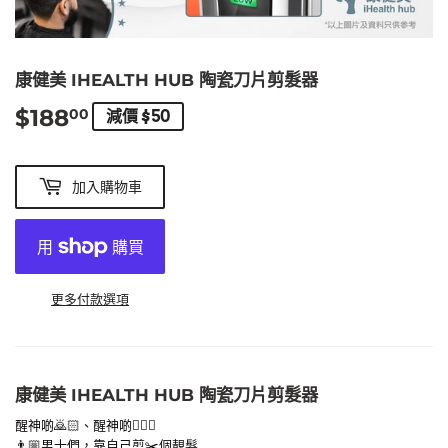
康健美 IHEALTH HUB 陶瓷刀片剪髮器
$188
$188.00
00
減價 $50
加入購物車
更多付款選項
康健美 IHEALTH HUB 陶瓷刀片剪髮器
醒神啲🙇🏻、醒神啲🙇🏼‍♂️
👨🏼男士們，靠自己剪✂️個靚髮