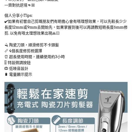
一齊對抗逆境👊🏼
個人分享小Tips:
✔️如果有初嘗自己剪嘅朋友們有啲擔心會有唔理想效果，可以先較長少少
長度12mm或9mm去開始先，如果掌握到後可以再調教短啲長度6mm修
剪. 以免有唔太理想效果出現🙏🏻
🪒 陶瓷刀頭，順滑修剪不卡頭髮
📏 4個長度修剪梳選擇
⏰ 超長使用時間，連續使用約3小時
🎚 特設微調按鈕
🙉 低噪音設計
🔋 電量顯示提示