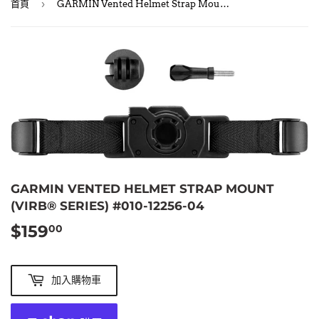
›
首頁
GARMIN Vented Helmet Strap Mount (VIRB® Series) #010-12256-04
GARMIN VENTED HELMET STRAP MOUNT
(VIRB® SERIES) #010-12256-04
$159
$159.00
00
加入購物車