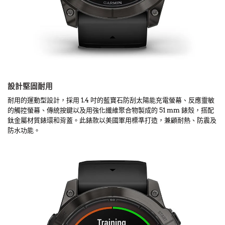
設計堅固耐用
耐用的運動型設計，採用 1.4 吋的藍寶石防刮太陽能充電螢幕、反應靈敏
的觸控螢幕、傳統按鍵以及用強化纖維聚合物製成的 51 mm 錶殼，搭配
鈦金屬材質錶環和背蓋。此錶款以美國軍用標準打造，兼顧耐熱、防震及
防水功能。