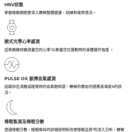
HRV狀態
掌握睡眠期間更深入瞭解整體健康、訓練和復原情況。
腕式光學心率感測
這款腕錶持續測量您的心率
以衡量您在運動時的身體運作強度 。
2
PULSE OX 脈搏血氧感測
追蹤你在清醒或睡覺時的血氧飽和度，瞭解你應如何適應高海拔4的狀
況。
睡眠監測及睡眠分數
透過睡眠分數、睡眠階段的詳細說明和改善睡眠品質
的深入分析，瞭解
2