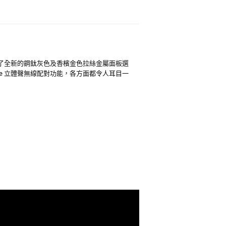
，換上了全新的鋼鈦灰色及香檳金色拉絲金屬面板選
de 立體聲無線配對功能，各方面都令人耳目一