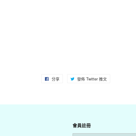
分享
分
發佈 Twitter 推文
在
享
Twitter
至
上
Facebook
發
佈
推
會員註冊
文