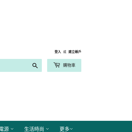
登入
或
建立帳戶
搜
購物車
尋
電源
生活時尚
更多