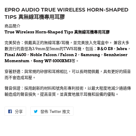
EPRO AUDIO TRUE WIRELESS HORN-SHAPED
TIPS 真無線耳機專用耳膠
商品簡介
True Wireless Horn-Shaped Tips 真無線耳機專用耳膠
完美契合：佩戴真正的無線耳塞/耳機，並完美放入充電盒中。 兼容大多
數流行的直徑為3.9mm至5mm的TWS耳機，包括：
B＆O E8
，
Jabra
，
Final A400
，
Noble Falcon / Falcon 2
，
Samsung
，
Sennheiser
Momentum
，
Sony WF-1000XM3
等。
穿著舒適：與常規的矽膠和耳棉相比，可以長時間佩戴，具有更好的隔音
而不會造成耳壓。
聲音保證：採用創新的材料和號角形專利技術，以最大程度地減少通過傳
輸造成的聲音損失，提高音質，並真實地展示耳機和設備的優點。
分享
分
發佈 Twitter 推文
在
享
Twitter
至
上