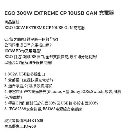
EGO 300W EXTREME CP 10USB GAN 充電器
商品描述
EGO 300W EXTREME CP 10USB GaN 充電器
CP值之癲瘋! 難民級一個救全家!
公司同事成日爭充電插口用?
100W PD你又用唔盡!
EGO 打造10個USB插口, 全部支援快充, 最平均分配瓦數!
以極高CP值解決多設備問題!
1. 8C2A USB勁多輸出口
2. 全部插口支援快速充電功能!
3. 適合家庭,公司,多設備用家
4. 兼容市面99%設備快充(iPhone,三星,Sony, ROG,Switch,尿袋,風扇
仔,按摩槍)
5. 極高CP值,價錢低於市面30% 及USB數 多於市面200%
6. IEC62368安全認證, BS1363電源線安全認證
現貨零售價格:HK$638
早鳥優惠:HK$468