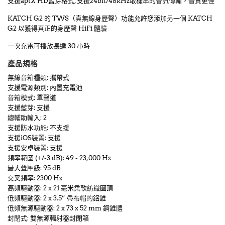
支援aptX HD藍芽格式, 支援24bit/48kHz取樣率的音訊傳輸，音質更佳
KATCH G2 的 TWS（真無線身歷聲）功能允許您添加另一個 KATCH
G2 以獲得真正的身歷聲 HiFi 體驗
一次充電可播放長達 30 小時
產品規格
無線音箱種類: 攜帶式
支援電源類別: 內置充電池
音箱模式: 單聲道
支援藍芽: 支援
總輔助輸入: 2
支援防水功能: 不支援
支援iOS裝置: 支援
支援安卓裝置: 支援
頻率範圍 (+/-3 dB): 49 - 23,000 Hz
最大聲壓級: 95 dB
交叉頻率: 2300 Hz
高頻驅動器: 2 x 21 毫米柔軟紡織圓頂
低頻驅動器: 2 x 3.5” 帶布帽的鋁錐
低頻無源驅動器: 2 x 73 x 52 mm 鋼錐體
封閉式: 雙無源輻射器封閉箱