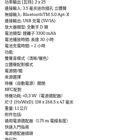
功率輸出 [瓦特]: 2 x 25
連接輸入: 3.5 毫米迷你插孔 立體聲
無線輸入: BluetoothTM 5.0 Apt-X
連接輸出: USB 充電 (5V/1A)
放大器類型: 全數字 D 類
電池類型: 鋰離子 3300 mAh
電池播放時間: 長達 30 小時
電池充電時間: ≈ 2 小時
功能:
雙聲音模式（清晰/暖色）
立體聲配對模式
電源開/關
來源選擇
待機（自動電源）關閉
NFC配對
待機功耗: <0,3 W（電源適配器）
尺寸 (HxWxD): 138 x 268.5 x 47 毫米
重量: 1.1 公斤
附件包括:
通用電源適配器（1.75 m 電線長度）
快速入門指南
電源適配器插頭
旅行包