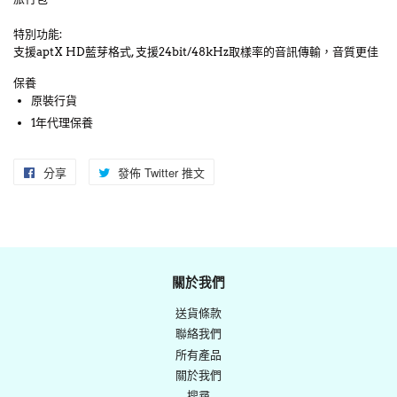
特別功能:
支援aptX HD藍芽格式, 支援24bit/48kHz取樣率的音訊傳輸，音質更佳
保養
原裝行貨
1年代理保養
分享
分
發佈 Twitter 推文
在
享
Twitter
至
上
Facebook
發
佈
關於我們
推
送貨條款
文
聯絡我們
所有產品
關於我們
搜尋