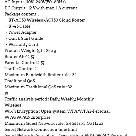
AC Input : 110V~240V(50~60Hz)
DC Output : 12 V with max. 1 A current
Package content：
．RT-AC53 Wireless-AC750 Cloud Router
．RJ-45 Cable
．Power Adapter
．Quick Start Guide
．Warranty Card
Product Weight (g)：285 g
Router APP：有
Parental Control：有
Traffic Control：
Maximum Bandwidth limiter rule : 32
Traditional QoS
Maximum Traditional QoS rule : 32
有
Traffic analysis period : Daily, Weekly, Monthly
Wireless
Wi-Fi Encryption : Open system, WPA/WPA2-Personal,
WPA/WPA2-Enterprise
Maximum Guest Network rule : 2.4GHz x3, 5GHz x3
Guest Network Connection time limit
Guest Network Encryption : Open system, WPA/WPA2-Personal