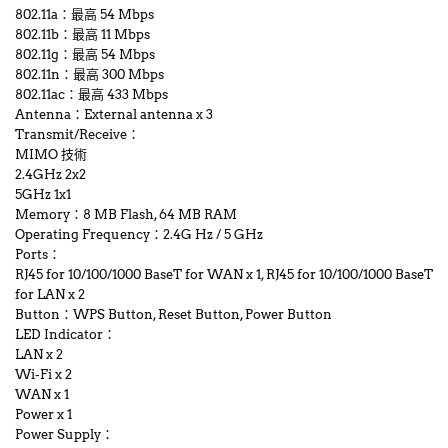
802.11a：最高 54 Mbps
802.11b：最高 11 Mbps
802.11g：最高 54 Mbps
802.11n：最高 300 Mbps
802.11ac：最高 433 Mbps
Antenna：External antenna x 3
Transmit/Receive：
MIMO 技術
2.4GHz 2x2
5GHz 1x1
Memory：8 MB Flash, 64 MB RAM
Operating Frequency：2.4G Hz / 5 GHz
Ports：
RJ45 for 10/100/1000 BaseT for WAN x 1, RJ45 for 10/100/1000 BaseT
for LAN x 2
Button：WPS Button, Reset Button, Power Button
LED Indicator：
LAN x 2
Wi-Fi x 2
WAN x 1
Power x 1
Power Supply：