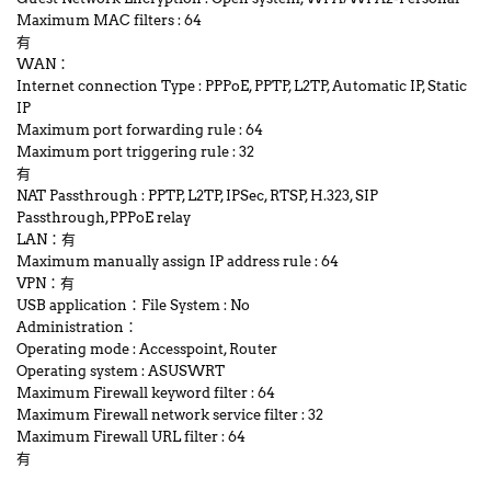
Maximum MAC filters : 64
有
WAN：
Internet connection Type : PPPoE, PPTP, L2TP, Automatic IP, Static
IP
Maximum port forwarding rule : 64
Maximum port triggering rule : 32
有
NAT Passthrough : PPTP, L2TP, IPSec, RTSP, H.323, SIP
Passthrough,PPPoE relay
LAN：有
Maximum manually assign IP address rule : 64
VPN：有
USB application：File System : No
Administration：
Operating mode : Accesspoint, Router
Operating system : ASUSWRT
Maximum Firewall keyword filter : 64
Maximum Firewall network service filter : 32
Maximum Firewall URL filter : 64
有