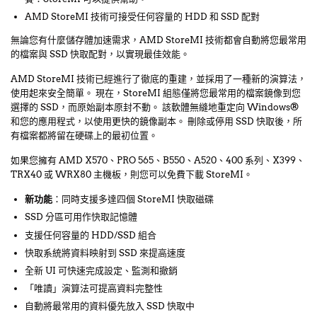
AMD StoreMI 技術可接受任何容量的 HDD 和 SSD 配對
無論您有什麼儲存體加速需求，AMD StoreMI 技術都會自動將您最常用
的檔案與 SSD 快取配對，以實現最佳效能。
AMD StoreMI 技術已經進行了徹底的重建，並採用了一種新的演算法，
使用起來安全簡單。 現在，StoreMI 組態僅將您最常用的檔案鏡像到您
選擇的 SSD，而原始副本原封不動。 該軟體無縫地重定向 Windows®
和您的應用程式，以使用更快的鏡像副本。 刪除或停用 SSD 快取後，所
有檔案都將留在硬碟上的最初位置。
如果您擁有 AMD X570、PRO 565、B550、A520、400 系列、X399、
TRX40 或 WRX80 主機板，則您可以免費下載 StoreMI。
新功能
：同時支援多達四個 StoreMI 快取磁碟
SSD 分區可用作快取記憶體
支援任何容量的 HDD/SSD 組合
快取系統將資料映射到 SSD 來提高速度
全新 UI 可快速完成設定、監測和撤銷
「唯讀」演算法可提高資料完整性
自動將最常用的資料優先放入 SSD 快取中