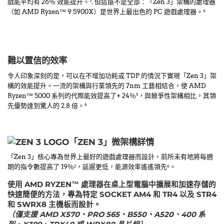
戲能平均有 26％ 效能提升。
. 但這還不是全部：「Zen 3」架構的處理器
3
（如 AMD Ryzen™ 9 5900X）是世界上最出色的 PC 遊戲處理器。
4
難以置信的效率
令人印象深刻的是，可以在不增加功耗或 TDP 的情況下實現「Zen 3」架
構的效能提升。一流的架構與行業領先的 7nm 工藝相結合，使 AMD
Ryzen™ 5000 系列的代際能效提高了+ 24％
，與競爭性架構相比，其領
5
先優勢達到驚人的 2.8 倍。
6
「ZEN 3」微架構詳情
「Zen 3」核心專為世界上最好的遊戲處理器而設計，前所未有地將每週
期的指令數提高了 19％
，延遲更低，能源效率遙遙領先
。
2
6
使用 AMD RYZEN™ 處理器在桌上型電腦中擴展和加速存儲的
快速簡便的方法，專為特定 SOCKET AM4 和 TR4 以及 STR4
和 SWRX8 主機板而設計。
（僅支援 AMD X570、PRO 565、B550、A520、400 系