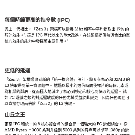
每個時鐘更高的指令數 (IPC)
與上一代相比，「Zen 3」架構可以從每 Mhz 頻率中平均提取出 19％ 的
額外效能。
. 這是 IPC 歷代以來的重大改進，在該架構提供無與倫比的單
2
核心效能的能力中發揮著主要作用。
1
更低的延遲
「Zen 3」架構過渡到新的「統一複合體」設計，將 8 個核心和 32MB 的
L3 快取帶到單一資源組中。 透過以最小的通信時間使裸片的每個元素成
為相鄰的鄰居，從而極大地減少了核心到核心和核心到快取的延遲。 諸
如 PC 遊戲之類的對延遲敏感的任務尤其受益於此變更，因為任務現在可
以直接存取兩倍於「Zen 2」的 L3 快取。
山丘之王
更高 IPC 和統一的 8 核心複合體的組合是一個強大的 PC 遊戲組合。 從
AMD Ryzen™ 3000 系列升級到 5000 系列的客戶可以期望 1080p 的遊