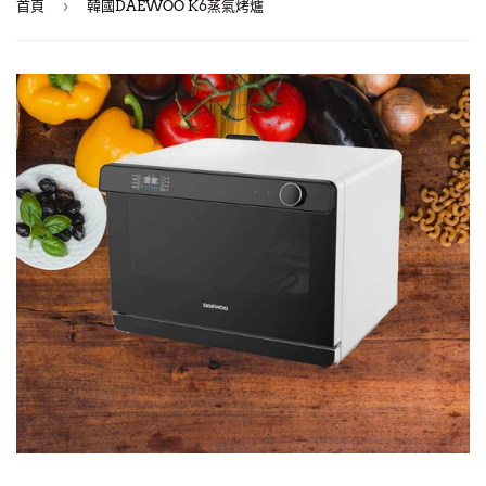
›
首頁
韓國DAEWOO K6蒸氣烤爐