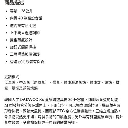
商品描述
容量：26公升
內置 40 款預設食譜
爐內設有照明燈
上下獨立温控調節
雙重蒸氣設計
旋鈕式簡易操控
三層隔熱玻璃保護
香港行貨 原裝有保養
烹調模式
低溫蒸、中溫蒸（原氣蒸）、慢蒸、健康減油蒸烤、健康炸、燒烤、燉
煮、烘焗及蒸氣烘焗
韓國大宇 DAEWOO K6 蒸氣烤爐具備 26 升容量、烤焗及蒸煮的功能，
M 型發熱管分設在爐內上、下兩部份，可以獨立調節控溫，機背並有圓
形發熱管、渦輪大風機、而底部 PTC 全方位渗透熱量，五維立體加熱，
令食物受熱更平均，烤製食物的口感香脆；另外再有雙重蒸氣直噴，提升
蒸煮效果，令食物保持更乎原有的鮮嫩味道。