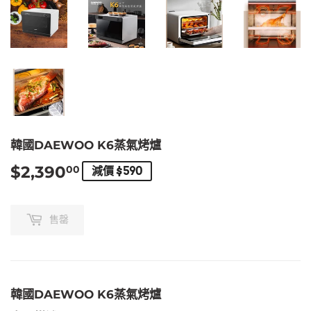
韓國DAEWOO K6蒸氣烤爐
$2,390
$2,390.00
00
減價 $590
售罄
韓國DAEWOO K6蒸氣烤爐