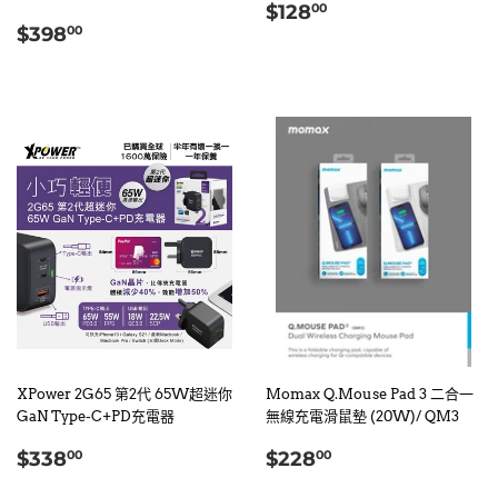
定
$128.00
$128
00
定
$398.00
價
$398
00
價
XPower 2G65 第2代 65W超迷你
Momax Q.Mouse Pad 3 二合一
GaN Type-C+PD充電器
無線充電滑鼠墊 (20W)/ QM3
定
$338.00
定
$228.00
$338
$228
00
00
價
價