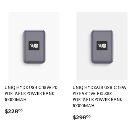
售罄
售罄
UNIQ HYDE USB-C 18W PD
UNIQ HYDEAIR USB-C 18W
PORTABLE POWER BANK
PD FAST WIRELESS
10000MAH
PORTABLE POWER BANK
10000MAH
定
$228.00
$228
00
定
$298.00
價
$298
00
價