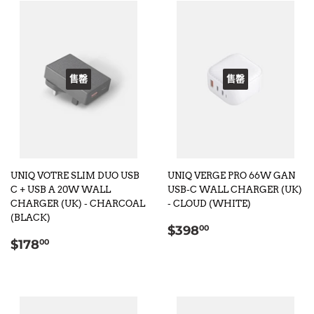
售罄
售罄
UNIQ VOTRE SLIM DUO USB
UNIQ VERGE PRO 66W GAN
C + USB A 20W WALL
USB-C WALL CHARGER (UK)
CHARGER (UK) - CHARCOAL
- CLOUD (WHITE)
(BLACK)
定
$398.00
$398
00
定
$178.00
價
$178
00
價