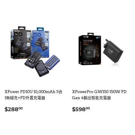
價
價
XPower PD10U 10,000mAh 5合
XPowerPro GW150 150W PD
1無線充+PD外置充電器
Gan 4輸出智能充電器
定
$288.00
定
$598.00
$288
$598
00
00
價
價