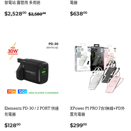
發電站 露營用 多用途
電器
售
$2,528.00
定
$638.00
定價
$2,580.00
$2,528
$638
00
00
$2,580
00
價
價
Elementz PD-30 / 2 PORT 快速
XPower P1 PRO 7合1無線+PD外
充電器
置充電器
定
$128.00
定
$299.00
$128
$299
00
00