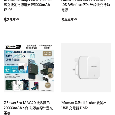
線充流動電源連支架5000mAh
10K Wireless PD+無線快充行動
IP108
電源
定
$298.00
定
$448.00
$298
$448
00
00
價
價
XPowerPro MAG20 液晶顯示
Momax U.Bull Junior 雙輸出
20000mAh 4合1磁吸無線外置充
USB 充電器 UM2
電器