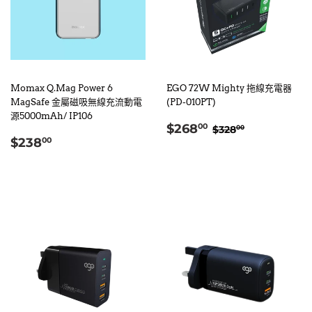
Momax Q.Mag Power 6
EGO 72W Mighty 拖線充電器
MagSafe 金屬磁吸無線充流動電
(PD-010PT)
源5000mAh/ IP106
售
$268.00
定價
$328.00
$268
00
$328
00
定
$238.00
價
$238
00
價