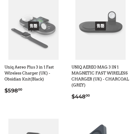
售罄
售罄
Uniq Aereo Plus 3 in 1 Fast
UNIQ AEREO MAG 3 IN 1
Wireless Charger (UK) -
MAGNETIC FAST WIRELESS
Obsidian Knit(Black)
CHARGER (UK) - CHARCOAL
(GREY)
定
$598.00
$598
00
定
$448.00
價
$448
00
價