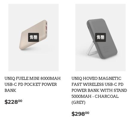
售罄
售罄
UNIQ FUELE MINI 8000MAH
UNIQ HOVEO MAGNETIC
USB-C PD POCKET POWER
FAST WIRELESS USB-C PD
BANK
POWER BANK WITH STAND
5000MAH - CHARCOAL
定
$228.00
$228
00
(GREY)
價
定
$298.00
$298
00
價