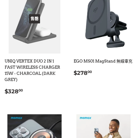
售罄
UNIQ VERTEX DUO 2 IN 1
EGO MS01 MagStand 無線車充
FAST WIRELESS CHARGER
定
$278.00
$278
00
15W - CHARCOAL (DARK
價
GREY)
定
$328.00
$328
00
價