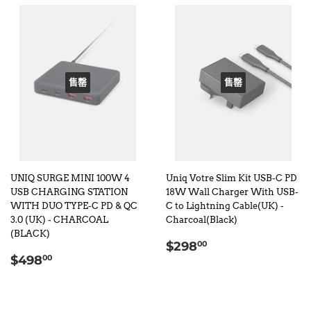
售罄
售罄
UNIQ SURGE MINI 100W 4
Uniq Votre Slim Kit USB-C PD
USB CHARGING STATION
18W Wall Charger With USB-
WITH DUO TYPE-C PD & QC
C to Lightning Cable(UK) -
3.0 (UK) - CHARCOAL
Charcoal(Black)
(BLACK)
定
$298.00
$298
00
定
$498.00
價
$498
00
價