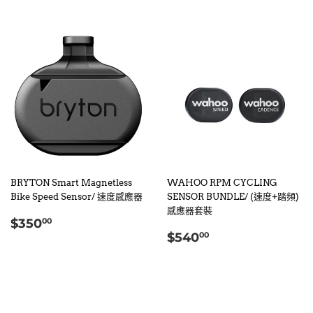
BRYTON Smart Magnetless
WAHOO RPM CYCLING
Bike Speed Sensor/ 速度感應器
SENSOR BUNDLE/ (速度+踏頻)
感應器套裝
定
$350.00
$350
00
定
$540.00
價
$540
00
價