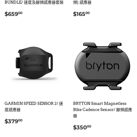
BUNDLE/ 速度及腳頻感應器套裝
頻) 感應器
定
$659.00
定
$165.00
$659
$165
00
00
價
價
GARMIN SPEED SENSOR 2/ 速
BRYTON Smart Magnetless
度感應器
Bike Cadence Sensor/ 腳頻感應
器
定
$379.00
$379
00
定
$350.00
價
$350
00
價